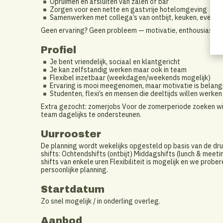
Opruimen en afsluiten van zalen of bar
Zorgen voor een nette en gastvrije hotelomgeving
Samenwerken met collega’s van ontbijt, keuken, events 
Geen ervaring? Geen probleem — motivatie, enthousiasme e
Profiel
Je bent vriendelijk, sociaal en klantgericht
Je kan zelfstandig werken maar ook in team
Flexibel inzetbaar (weekdagen/weekends mogelijk)
Ervaring is mooi meegenomen, maar motivatie is belangr
Studenten, flexi’s en mensen die deeltijds willen werke
Extra gezocht: zomerjobs Voor de zomerperiode zoeken wi
team dagelijks te ondersteunen.
Uurrooster
De planning wordt wekelijks opgesteld op basis van de dr
shifts: Ochtendshifts (ontbijt) Middagshifts (lunch & mee
shifts van enkele uren Flexibiliteit is mogelijk en we pro
persoonlijke planning.
Startdatum
Zo snel mogelijk / in onderling overleg.
Aanbod