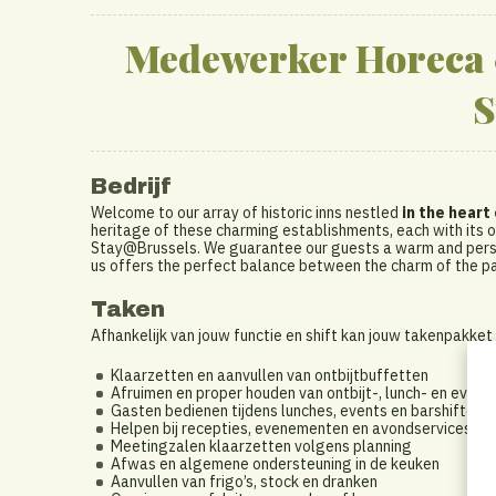
Medewerker Horeca & 
S
Bedrijf
Welcome to our array of historic inns nestled
in the heart
heritage of these charming establishments, each with its ow
Stay@Brussels. We guarantee our guests a warm and person
us offers the perfect balance between the charm of the pa
Taken
Afhankelijk van jouw functie en shift kan jouw takenpakket 
Klaarzetten en aanvullen van ontbijtbuffetten
Afruimen en proper houden van ontbijt-, lunch- en event
Gasten bedienen tijdens lunches, events en barshiften
Helpen bij recepties, evenementen en avondservices
Meetingzalen klaarzetten volgens planning
Afwas en algemene ondersteuning in de keuken
Aanvullen van frigo’s, stock en dranken