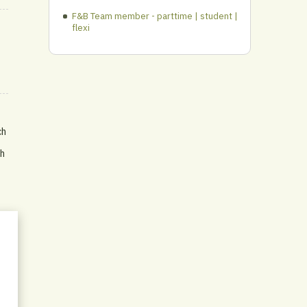
F&B Team member - parttime | student |
flexi
ch
th