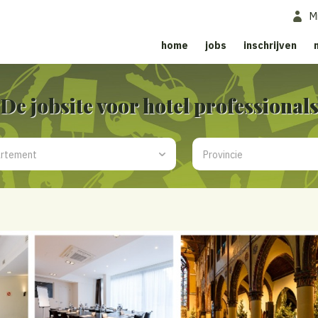
M
home
jobs
inschrijven
De jobsite voor hotel professional