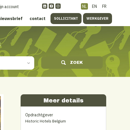
NL
EN
FR
ijn account
nieuwsbrief
contact
SOLLICITANT
WERKGEVER
s
ZOEK
Meer details
Opdrachtgever
Historic Hotels Belgium