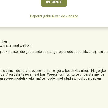
en bar
n een goede werkattitude vinden wij het belangrijkst.
Beperkt gebruik van de website
ijker
n zijn allemaal welkom
j ook mensen die gedurende een langere periode beschikbaar zijn om on
ukte binnen de hotels, evenementen en jouw beschikbaarheid. Mogelijke
tings) Avondshifts (events & bar) Weekendshifts Korte ondersteunende
beren zoveel mogelijk rekening te houden met studies, hoofdberoep en