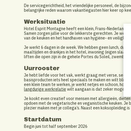
De servicegerichtheid, het vriendelijke personeel, de bijzo
belangrijke reden waarom vakantiegasten hier keer op ke
Werksituatie
Hotel Esprit Montagne heeft een klein, Frans-Nederlandst
Samen zorgen jullie voor de lekkerste gerechten. Je werk
van de keuken en het handhaven van hygiëne- en veilighei
Je werkt 6 dagen in de week. We hebben geen lunch, dus de oc
maaltijden en drankjes in het hotel, inwoning (eigen slaap
liften die open zijn in de gehele Portes du Soleil, zwembad
Uurrooster
Je hebt liefde voor het vak, werkt graag met verse, seizo
basisproducten iets heel speciaals te maken en wilt blijven b
een klein team te werken, je werkt netjes en schoon, houd
langdurige werkrelatie
wilt aangaan is dat zeker mogelijk 
Je kookt even creatief voor mensen met allergieën, diëten 
opdoen met de vegetarische en veganistische keuken. Je b
plezier maken met je collega’s. Naast een koksopleiding is
Startdatum
Begin juni tot half september 2026