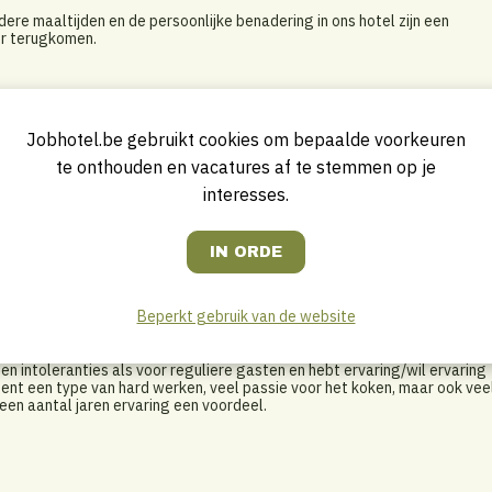
ndere maaltijden en de persoonlijke benadering in ons hotel zijn een
er terugkomen.
alig team waarbij je onze Nederlandsche Chef in de keuken ondersteunt.
 bestaat uit de mis-en-place, diner doorgeven, afwas en het schoonhoud
Jobhotel.be gebruikt cookies om bepaalde voorkeuren
dsnormen.
te onthouden en vacatures af te stemmen op je
htenden ben je altijd vrij. Naast een salaris krijg je van ons je
interesses.
kamer) en de Multipass. Met de Multipass heb je gratis toegang tot de
en, tennisbanen en minigolf.
ensgebonden en regionale producten. Je bent creatief, weet van
ijleren en je blijven verdiepen. Je bent collegiaal, vindt het prettig om i
Beperkt gebruik van de website
t van de bergen en hebt goede communicatieve vaardigheden. Als je een
en zelfs een grote pré.
en intoleranties als voor reguliere gasten en hebt ervaring/wil ervaring
ent een type van hard werken, veel passie voor het koken, maar ook vee
 een aantal jaren ervaring een voordeel.