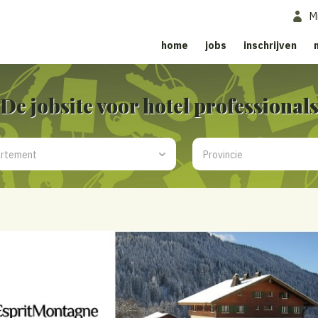
M
home
jobs
inschrijven
De jobsite voor hotel professional