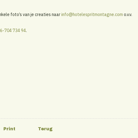
nkele foto’s van je creaties naar
info@hotelespritmontagne.com
o.v.v.
6-704 734 94
.