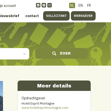
NL
EN
FR
ijn account
nieuwsbrief
contact
SOLLICITANT
WERKGEVER
s
ZOEK
Meer details
Opdrachtgever
Hotel Esprit Montagne
www.hotelespritmontagne.com