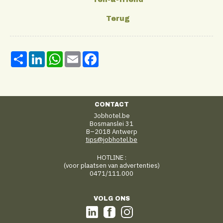
Share
LinkedIn
WhatsApp
Email
Facebook
CONTACT
Jobhotel.be
Bosmanslei 31
B–2018 Antwerp
tips@jobhotel.be
HOTLINE :
(voor plaatsen van advertenties)
0471/111.000
VOLG ONS