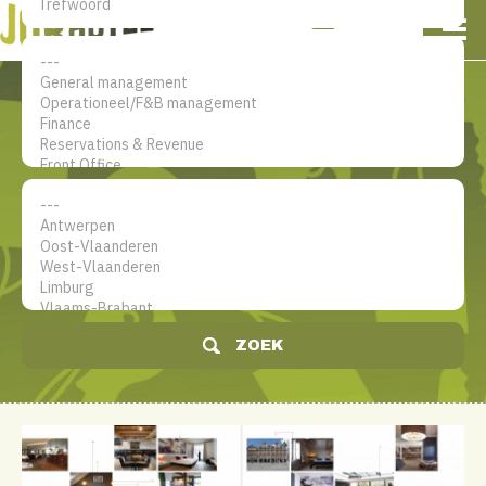
NL
EN
FR
Mijn account
De jobsite voor hotel
professionals
ZOEK