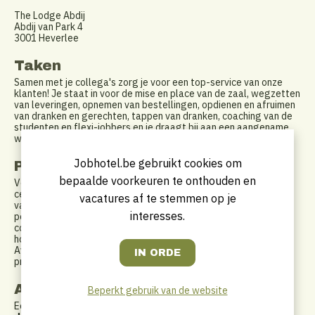
The Lodge Abdij
Abdij van Park 4
3001 Heverlee
Taken
Samen met je collega's zorg je voor een top-service van onze
klanten! Je staat in voor de mise en place van de zaal, wegzetten
van leveringen, opnemen van bestellingen, opdienen en afruimen
van dranken en gerechten, tappen van dranken, coaching van de
studenten en flexi-jobbers en je draagt bij aan een aangename
werksfeer.
Jobhotel.be gebruikt cookies om
Profiel
bepaalde voorkeuren te onthouden en
Voor onze brasserie in de Abdij van Park te Heverlee en nabij
centrum Leuven, zijn we op zoek naar een kelner ter uitbreiding
vacatures af te stemmen op je
van ons team. Je hebt een verzorgd voorkomen en een goede
interesses.
persoonlijke hygiëne, bent stipt en correct, betrouwbaar,
communicatief en sociaal vaardig. Klantvriendelijkheid draag je
hoog in het vaandel. Je hebt structuur en durft initiatief nemen.
Avonden, weekends en feestdagen vormen voor jou geen
probleem, al is een vaste vrije dag bespreekbaar.
Aanbod
Beperkt gebruik van de website
Een uitdagende en gevarieerde job met