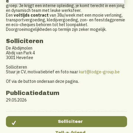
doorgroeimogelijkheden
binnen een solide, snelgroeiende
groep. Je krijgt een interne opleiding, je komt terecht in een jong
en dynamisch team met leuke werksfeer.
Een
voltijds contract
van 38u/week met een mooie verloning,
transportvergoeding, kledijvergoeding, zon- en feestdagpremie
en eco-cheques behoren tot het loonpakket.
Doorgroeimogelijkheden op termijn zijn zeker mogelijk.
Solliciteren
De Abdijmolen
Abdij van Park 4
3001 Heverlee
Solliciteren
Stuur je CV, motivatiebrief en foto naar
k
urt@lodge-group.be
Of via de button onderaan deze pagina.
Publicatiedatum
29.05.2026