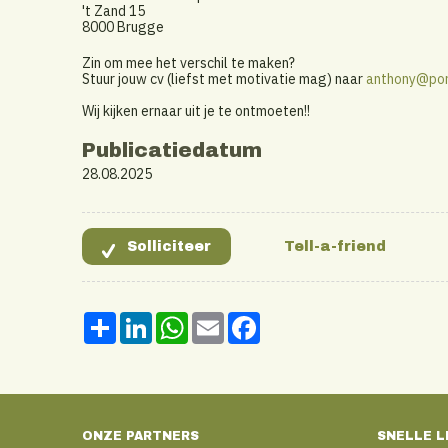
't Zand 15
8000 Brugge
Zin om mee het verschil te maken?
Stuur jouw cv (liefst met motivatie mag) naar
anthony@port
Wij kijken ernaar uit je te ontmoeten!!
Publicatiedatum
28.08.2025
Share
LinkedIn
WhatsApp
Email
Facebook
ONZE PARTNERS
SNELLE L