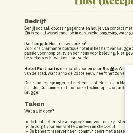
Host (Recept
Bedrijf
Ben jij sociaal, oplossingsgericht en hou je van contact m
Zin in een afwisselende job in een unieke omgeving waar ga
Dan ben jij de Host die wij zoeken!
Voor ons charmante boutique hotel in het hart van Brugge 
passie voor hospitality en een neus voor beleving. Niet ge
bezoekers écht welkom laat voelen. .
Hotel Portinari
is een hotel voor en door
Brugge
. We lat
van de stad, want anno de 21ste eeuw heeft het zo veel m
Onze kamers zijn ingericht met een subtiele mix van klassi
schilder. Combineer dat met onze technologische faciliteit
Brugge.
Taken
Wat ga je doen?
Je bent het eerste aanspreekpunt voor onze gasten, zow
Je zorgt voor een vlotte check-in en check-out
Je beheert reserveringen, communiceert met gasten en 