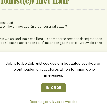
ionist(e)) met flair
et mensen?
stvrijheid, innovatie én sfeer centraal staan?
zijn we op zoek naar een Host – een moderne receptionist(e) met een
woon 'iemand achter een balie', maar een gastheer of -vrouw die onze
en ons inspireren door de rijke geschiedenis én de eigentijdse kunstenaar
eer te bieden dan alleen middeleeuws erfgoed.
Jobhotel.be gebruikt cookies om bepaalde voorkeuren
eke luxe en moderne sfeer. Elke kamer verwijst naar een grote Belgische
te onthouden en vacatures af te stemmen op je
en en je krijgt een verrassende balans tussen oud en nieuw. Typisch
interesses.
el aan de balie als telefonisch
Beperkt gebruik van de website
denkt actief mee over hun beleving