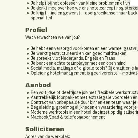
Je helpt bij het oplossen van kleine problemen of vrage
Je denkt mee over hoe we ons hotelconcept nog sterke
Je krijgt – indien gewenst – doorgroeikansen naar back
specialiteit.
Profiel
Wat verwachten we van jou?
Je hebt een verzorgd voorkomen en een warme, gastvri
Je werkt gestructureerd en kan goed multitasken
Je spreekt vlot Nederlands, Engels en Frans
Je bent een echte teamplayer met een open mind
Social media, mailings of digitale tools? Jij draait er je 
Opleiding hotelmanagement is geen vereiste – motivatie,
Aanbod
Een voltijdse of deeltijdse job met flexibele werkstruct
Aantrekkelijk loonpakket met extralegale voordelen én
Contract van onbepaalde duur binnen een team waar je
Begeleiding, groeimogelijkheden en waardering voor je
Moderne werktools in een hotel dat inzet op digitaliser
Macbook/Ipad & telefoonabonnement
Solliciteren
Adres van de werkplek: