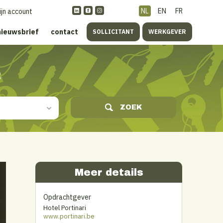
NL
EN
FR
ijn account
nieuwsbrief
contact
SOLLICITANT
WERKGEVER
s
ZOEK
Meer details
Opdrachtgever
Hotel Portinari
www.portinari.be