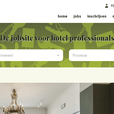
M
home
jobs
inschrijven
De jobsite voor hotel professional