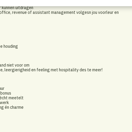
n – met de glimlach
r kunnen uitdragen
office, revenue of assistant management volgesn jou voorleur en
je houding
hand niet voor om
 leergierigheid en feeling met hospitality des te meer!
uur
 bonus
 écht meetelt
 werk
ing én charme