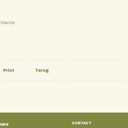
inari.be
CONTACT
INKS