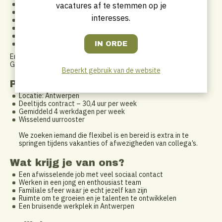
gastvrij tot in de details
vacatures af te stemmen op je
positief ingesteld
interesses.
zelfstandig én flexibel
sterk in talen, goede kennis van het Nederlands en Engels
verzorgd en professioneel
teamplayer
Ervaring in hotel of toerisme? Nice.
Geen jaren ervaring maar wél de juiste attitude? Ook welkom.
Beperkt gebruik van de website
Praktisch:
Locatie: Antwerpen
Deeltijds contract – 30,4 uur per week
Gemiddeld 4 werkdagen per week
Wisselend uurrooster
We zoeken iemand die flexibel is en bereid is extra in te
springen tijdens vakanties of afwezigheden van collega’s.
Wat krijg je van ons?
Een afwisselende job met veel sociaal contact
Werken in een jong en enthousiast team
Familiale sfeer waar je echt jezelf kan zijn
Ruimte om te groeien en je talenten te ontwikkelen
Een bruisende werkplek in Antwerpen