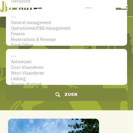
NL
EN
FR
Mijn account
De jobsite voor hotel
professionals
ZOEK