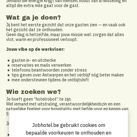
Iemand die energie krijgt van mensen, houdt van afwisseling én
altijd die extra mile gaat voor de gast.
Wat ga je doen?
Jij bent het eerste gezicht dat onze gasten zien — en vaak ook
het gezicht dat ze onthouden.
Geen dag is hetzelfde, maar jouw missie wel: zorgen dat alles
vlot, warm en professioneel verloopt.
Jouw vibe op de werkvloer:
gasten in- en uitchecke
reservaties en mails verwerken
telefoons beantwoorden zonder stress
tips geven over Antwerpen en het verblijf nóg beter maken
mee ondersteunen tijdens de ontbijtshift
Wie zoeken we?
Je hoeft geen “hotelrobot” te zijn.
Wel iemand met uitstraling, verantwoordelijkheidszin en een
natuurlijke feeling voor hospitality, met liefde voor en kennis van
Stad Antwerpen als extra troef.
Jij bent:
Jobhotel.be gebruikt cookies om
bepaalde voorkeuren te onthouden en
spontaan en sociaal