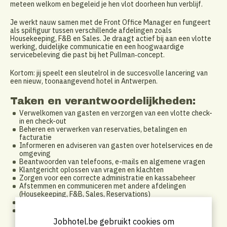
meteen welkom en begeleid je hen vlot doorheen hun verblijf.
Je werkt nauw samen met de Front Office Manager en fungeert
als spilfiguur tussen verschillende afdelingen zoals
Housekeeping, F&B en Sales. Je draagt actief bij aan een vlotte
werking, duidelijke communicatie en een hoogwaardige
servicebeleving die past bij het Pullman‑concept.
Kortom: jij speelt een sleutelrol in de succesvolle lancering van
een nieuw, toonaangevend hotel in Antwerpen.
Taken en verantwoordelijkheden:
Verwelkomen van gasten en verzorgen van een vlotte check-
in en check-out
Beheren en verwerken van reservaties, betalingen en
facturatie
Informeren en adviseren van gasten over hotelservices en de
omgeving
Beantwoorden van telefoons, e-mails en algemene vragen
Klantgericht oplossen van vragen en klachten
Zorgen voor een correcte administratie en kassabeheer
Afstemmen en communiceren met andere afdelingen
(Housekeeping, F&B, Sales, Reservations)
Bewaken van een nette en professionele receptieomgeving
Actief bijdragen aan een optimale gastbeleving en
servicekwaliteit
Jobhotel.be gebruikt cookies om