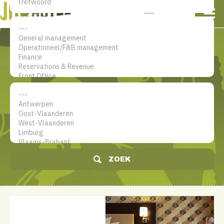
NL
EN
FR
Mijn account
De jobsite voor hotel
professionals
ZOEK