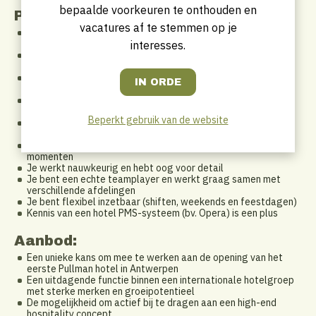
bepaalde voorkeuren te onthouden en
Profiel
vacatures af te stemmen op je
Je hebt relevante ervaring in een gelijkaardige functie binnen
de hotelsector
interesses.
Ervaring met Accor-systemen of internationale
hotelstandaarden is een sterke troef
Je communiceert vlot in Nederlands, Frans en Engels
(mondeling en schriftelijk)
Je bent gastgericht, representatief en professioneel in je
aanpak
Beperkt gebruik van de website
Je beschikt over sterke communicatieve en organisatorische
vaardigheden
Je blijft rustig en oplossingsgericht, ook tijdens drukke
momenten
Je werkt nauwkeurig en hebt oog voor detail
Je bent een echte teamplayer en werkt graag samen met
verschillende afdelingen
Je bent flexibel inzetbaar (shiften, weekends en feestdagen)
Kennis van een hotel PMS-systeem (bv. Opera) is een plus
Aanbod:
Een unieke kans om mee te werken aan de opening van het
eerste Pullman hotel in Antwerpen
Een uitdagende functie binnen een internationale hotelgroep
met sterke merken en groeipotentieel
De mogelijkheid om actief bij te dragen aan een high-end
hospitality concept