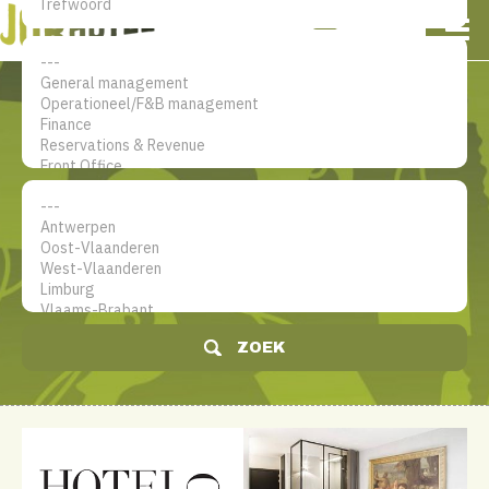
NL
EN
FR
Mijn account
De jobsite voor hotel
professionals
ZOEK