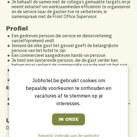
Je behaalt de samen met de collega’s gemaakte targets en je
neemt initiatief om werkzaamheden efficiënter te organiseren
en de service naar de gasten toe te verbeteren, in
samenspraak met de Front Office Supervisor.
Profiel
Een gedreven persoon die service en dienstverlening
vanzelfsprekend vindt.
Iemand die elke gast het gevoel geeft de belangrijkste
persoon van het hotel te zijn.
Een commercieel aangedreven hands-on persoon
Je bent een luisterende persoon, die de gast verder kan
helpen maar verliest de commerciële waarde niet uit het oog.
Iemand die houdt van afwisseling en zich thuis voelt zowel in
receptiefunctie als ontbijt- of bar medewerker.
Je spreekt en schrijft vlot Nederlands, Engels en Frans
Jobhotel.be gebruikt cookies om
bepaalde voorkeuren te onthouden en
Ervaring:
vacatures af te stemmen op je
In hospitality en of Horeca is een meerwaarde
interesses.
Taal: Frans (Vereist) • Engels (Vereist) • Nederlands (Vereist) •
Kennis van andere talen is een meerwaarde
Uurrooster
Dienstverband: Voltijds of halftijds
Beperkt gebruik van de website