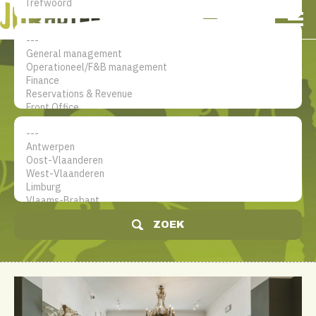
NL
EN
FR
Mijn account
De jobsite voor hotel
professionals
ZOEK