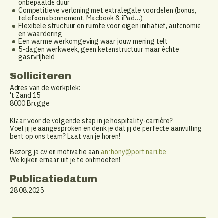
onbepaalde duur
Competitieve verloning met extralegale voordelen (bonus,
telefoonabonnement, Macbook & iPad…)
Flexibele structuur en ruimte voor eigen initiatief, autonomie
en waardering
Een warme werkomgeving waar jouw mening telt
5-dagen werkweek, geen ketenstructuur maar échte
gastvrijheid
Solliciteren
Adres van de werkplek:
't Zand 15
8000 Brugge
Klaar voor de volgende stap in je hospitality-carrière?
Voel jij je aangesproken en denk je dat jij de perfecte aanvulling
bent op ons team? Laat van je horen!
Bezorg je cv en motivatie aan
anthony@portinari.be
We kijken ernaar uit je te ontmoeten!
Publicatiedatum
28.08.2025