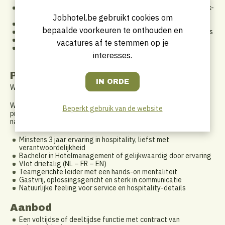
Je bent verantwoordelijk voor het onthaal, check-ins en check-
outs
Jobhotel.be gebruikt cookies om
Je maakt offertes op en volgt deze commercieel op
bepaalde voorkeuren te onthouden en
Je organiseert groepsverblijven, vergaderingen en seminaries
Je werkt actief mee aan salesinspanningen en gastenbinding
vacatures af te stemmen op je
Je bewaakt de kwaliteit en uitstraling van het hotel op elk
interesses.
moment
Profiel
Wie zoeken we?
We zoeken geen klassieke receptionist(e), maar een
Beperkt gebruik van de website
professionele en charismatische hotelpersoonlijkheid die van
nature eigenaarschap opneemt.
Minstens 3 jaar ervaring in hospitality, liefst met
verantwoordelijkheid
Bachelor in Hotelmanagement of gelijkwaardig door ervaring
Vlot drietalig (NL – FR – EN)
Teamgerichte leider met een hands-on mentaliteit
Gastvrij, oplossingsgericht en sterk in communicatie
Natuurlijke feeling voor service en hospitality-details
Aanbod
Een voltijdse of deeltijdse functie met contract van