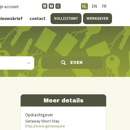
NL
EN
FR
ijn account
nieuwsbrief
contact
SOLLICITANT
WERKGEVER
s
ZOEK
Meer details
Opdrachtgever
Getaway Short Stay
http://www.getaway.be