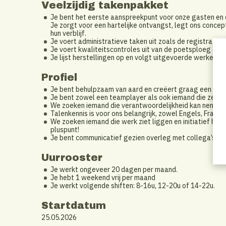
Veelzijdig takenpakket
Je bent het eerste aanspreekpunt voor onze gasten en 
Je zorgt voor een hartelijke ontvangst, legt ons concept
hun verblijf.
Je voert administratieve taken uit zoals de registratie 
Je voert kwaliteitscontroles uit van de poetsploeg en st
Je lijst herstellingen op en volgt uitgevoerde werken ve
Profiel
Je bent behulpzaam van aard en creëert graag een thuis
Je bent zowel een teamplayer als ook iemand die zelfst
We zoeken iemand die verantwoordelijkheid kan nemen: 
Talenkennis is voor ons belangrijk, zowel Engels, Frans 
We zoeken iemand die werk ziet liggen en initiatief hier
pluspunt!
Je bent communicatief gezien overleg met collega’s en
Uurrooster
Je werkt ongeveer 20 dagen per maand.
Je hebt 1 weekend vrij per maand
Je werkt volgende shiften: 8-16u, 12-20u of 14-22u.
Startdatum
25.05.2026