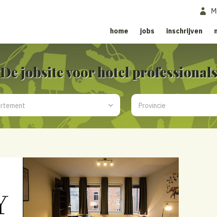
M
home
jobs
inschrijven
De jobsite voor hotel professional