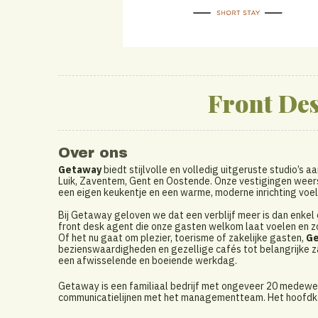
Front Des
Over ons
Getaway
biedt stijlvolle en volledig uitgeruste studio’s a
Luik, Zaventem, Gent en Oostende. Onze vestigingen weersp
een eigen keukentje en een warme, moderne inrichting voel
Bij Getaway geloven we dat een verblijf meer is dan enke
front desk agent die onze gasten welkom laat voelen en zo
Of het nu gaat om plezier, toerisme of zakelijke gasten,
Ge
bezienswaardigheden en gezellige cafés tot belangrijke za
een afwisselende en boeiende werkdag.
Getaway is een familiaal bedrijf met ongeveer 20 medewer
communicatielijnen met het managementteam. Het hoofdkan