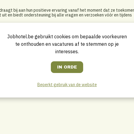
draagt bij aan hun positieve ervaring vanaf het moment dat ze toekomen
 uit en biedt ondersteuning bij alle vragen en verzoeken vóór en tijdens
en facturatie van boekingen.
uurt bij waar nodig.
rder op.
Jobhotel.be gebruikt cookies om bepaalde voorkeuren
te onthouden en vacatures af te stemmen op je
interesses.
gevoel bij gasten.
andig en alleen kan werken.
weekendwerk of werken op een feestdag schrikt jou niet af.
als Nederlands.
in neemt. Ervaring als front office medewerker in de hotelsector is een
 leidinggevenden vaak vanop afstand gebeurt.
Beperkt gebruik van de website