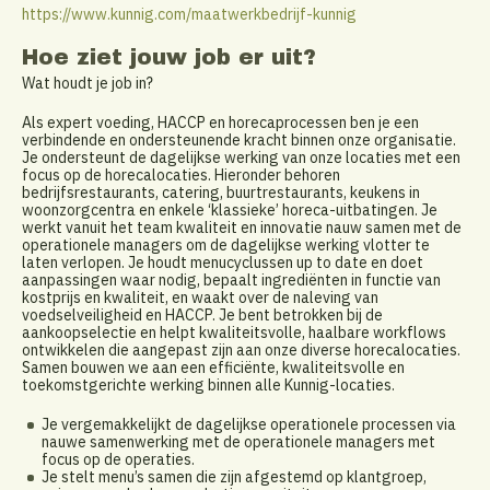
https://www.kunnig.com/maatwerkbedrijf-kunnig
Hoe ziet jouw job er uit?
Wat houdt je job in?
Als expert voeding, HACCP en horecaprocessen ben je een
verbindende en ondersteunende kracht binnen onze organisatie.
Je ondersteunt de dagelijkse werking van onze locaties met een
focus op de horecalocaties. Hieronder behoren
bedrijfsrestaurants, catering, buurtrestaurants, keukens in
woonzorgcentra en enkele ‘klassieke’ horeca-uitbatingen. Je
werkt vanuit het team kwaliteit en innovatie nauw samen met de
operationele managers om de dagelijkse werking vlotter te
laten verlopen. Je houdt menucyclussen up to date en doet
aanpassingen waar nodig, bepaalt ingrediënten in functie van
kostprijs en kwaliteit, en waakt over de naleving van
voedselveiligheid en HACCP. Je bent betrokken bij de
aankoopselectie en helpt kwaliteitsvolle, haalbare workflows
ontwikkelen die aangepast zijn aan onze diverse horecalocaties.
Samen bouwen we aan een efficiënte, kwaliteitsvolle en
toekomstgerichte werking binnen alle Kunnig-locaties.
Je vergemakkelijkt de dagelijkse operationele processen via
nauwe samenwerking met de operationele managers met
focus op de operaties.
Je stelt menu’s samen die zijn afgestemd op klantgroep,