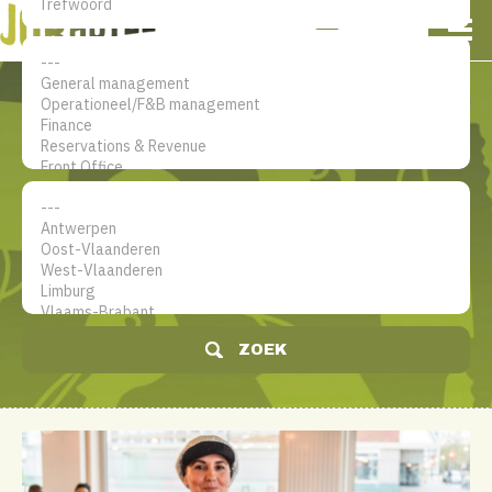
NL
EN
FR
Mijn account
De jobsite voor hotel
professionals
ZOEK