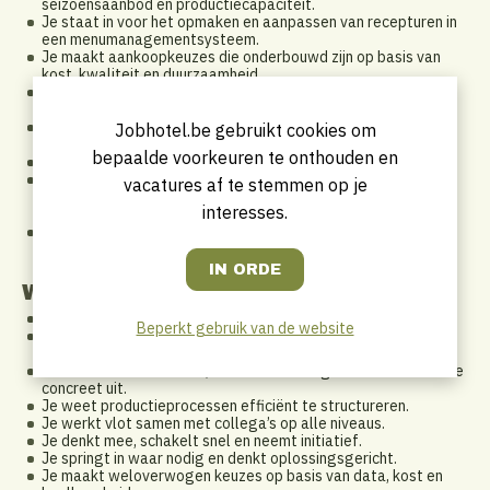
seizoensaanbod en productiecapaciteit.
Je staat in voor het opmaken en aanpassen van recepturen in
een menumanagementsysteem.
Je maakt aankoopkeuzes die onderbouwd zijn op basis van
kost, kwaliteit en duurzaamheid.
Je waakt over de kwaliteit van leveranciers en producten
samen met een aankoopteam.
Je voert interne HACCP audits uit en maakt een actieplan op
Jobhotel.be gebruikt cookies om
voor chefs.
bepaalde voorkeuren te onthouden en
Je geeft opleidingen rond HACCP en aankoop.
Je bent verantwoordelijk voor de opstart, coördinatie en
vacatures af te stemmen op je
implementatie van verbeterprojecten m.b.t. kwaliteit,
interesses.
efficiëntie en digitale tools.
Je identificeert optimalisaties in processen, met focus op
klantgerichtheid, effectiviteit en efficiëntie.
Wie zoeken we?
Je hebt inzicht in ingrediënten, bereidingen en menuopbouw.
Beperkt gebruik van de website
Je past HACCP strikt toe en bewaakt continu de
voedselveiligheid.
Je herkent inefficiënties, stelt verbeteringen voor en werkt ze
concreet uit.
Je weet productieprocessen efficiënt te structureren.
Je werkt vlot samen met collega’s op alle niveaus.
Je denkt mee, schakelt snel en neemt initiatief.
Je springt in waar nodig en denkt oplossingsgericht.
Je maakt weloverwogen keuzes op basis van data, kost en