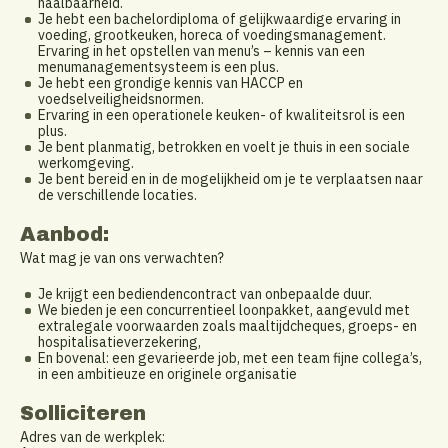
haalbaarheid.
Je hebt een bachelordiploma of gelijkwaardige ervaring in
voeding, grootkeuken, horeca of voedingsmanagement.
Ervaring in het opstellen van menu’s – kennis van een
menumanagementsysteem is een plus.
Je hebt een grondige kennis van HACCP en
voedselveiligheidsnormen.
Ervaring in een operationele keuken- of kwaliteitsrol is een
plus.
Je bent planmatig, betrokken en voelt je thuis in een sociale
werkomgeving.
Je bent bereid en in de mogelijkheid om je te verplaatsen naar
de verschillende locaties.
Aanbod:
Wat mag je van ons verwachten?
Je krijgt een bediendencontract van onbepaalde duur.
We bieden je een concurrentieel loonpakket, aangevuld met
extralegale voorwaarden zoals maaltijdcheques, groeps- en
hospitalisatieverzekering,
En bovenal: een gevarieerde job, met een team fijne collega’s,
in een ambitieuze en originele organisatie
Solliciteren
Adres van de werkplek: