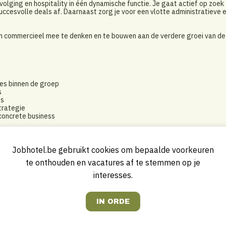
lging en hospitality in één dynamische functie. Je gaat actief op zoek
uccesvolle deals af. Daarnaast zorg je voor een vlotte administratieve 
 om commercieel mee te denken en te bouwen aan de verdere groei van de
ies binnen de groep
s
es
trategie
 concrete business
partners
Jobhotel.be gebruikt cookies om bepaalde voorkeuren
te onthouden en vacatures af te stemmen op je
interesses.
e content
le acties