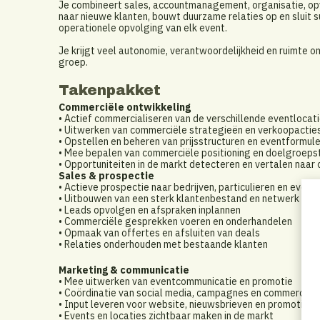
Je combineert sales, accountmanagement, organisatie, opvo
naar nieuwe klanten, bouwt duurzame relaties op en sluit s
operationele opvolging van elk event.
Je krijgt veel autonomie, verantwoordelijkheid en ruimte
groep.
Takenpakket
Commerciële ontwikkeling
• Actief commercialiseren van de verschillende eventlocat
• Uitwerken van commerciële strategieën en verkoopactie
• Opstellen en beheren van prijsstructuren en eventformul
• Mee bepalen van commerciële positioning en doelgroeps
• Opportuniteiten in de markt detecteren en vertalen naar
Sales & prospectie
• Actieve prospectie naar bedrijven, particulieren en event
• Uitbouwen van een sterk klantenbestand en netwerk
• Leads opvolgen en afspraken inplannen
• Commerciële gesprekken voeren en onderhandelen
• Opmaak van offertes en afsluiten van deals
• Relaties onderhouden met bestaande klanten
Marketing & communicatie
• Mee uitwerken van eventcommunicatie en promotie
• Coördinatie van social media, campagnes en commerciël
• Input leveren voor website, nieuwsbrieven en promotione
• Events en locaties zichtbaar maken in de markt