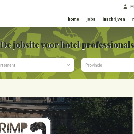
M
home
jobs
inschrijven
De jobsite voor hotel professional