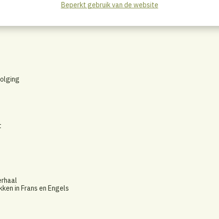
Beperkt gebruik van de website
volging
t
erhaal
kken in Frans en Engels