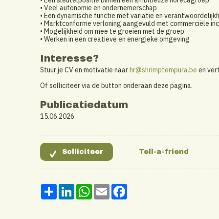
• Een sleutelpositie binnen een ambitieuze horecagroep
• Veel autonomie en ondernemerschap
• Een dynamische functie met variatie en verantwoordelijk
• Marktconforme verloning aangevuld met commerciële inc
• Mogelijkheid om mee te groeien met de groep
• Werken in een creatieve en energieke omgeving
Interesse?
Stuur je CV en motivatie naar
hr@shrimptempura.be
en ver
Of solliciteer via de button onderaan deze pagina.
Publicatiedatum
15.06.2026
Share
LinkedIn
WhatsApp
Email
Facebook