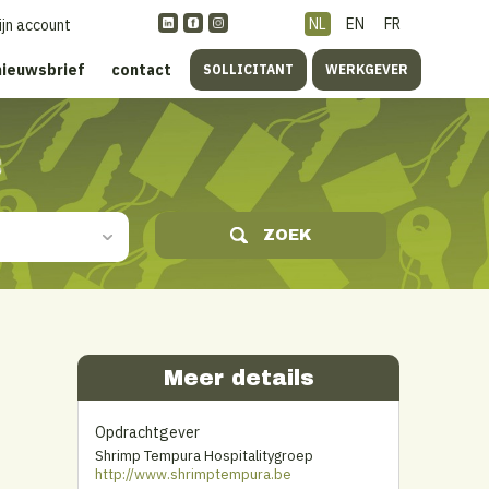
NL
EN
FR
ijn account
nieuwsbrief
contact
SOLLICITANT
WERKGEVER
s
ZOEK
Meer details
Opdrachtgever
Shrimp Tempura Hospitalitygroep
http://www.shrimptempura.be