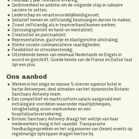
Minimaal 2 jaar relevante ervaring;
Gedrevenheid en ambitie om de volgende stap in culinaire
carrière te zetten;
Leiderschap en verantwoordelijkheidsgevoel;
Initiatief nemen en zelfstandig beslissingen durven te maken;
Zowel zelfstandig als in teamverband kunnen werken;
Oplossingsgericht en hand-on mentaliteit;
Creativiteit en punctualiteit;
Representatieve, gastvrije en klantgerichte uitstraling;
Sterke sociale communicatieve vaardigheden;
Flexibiliteit en stressbestendig;
Uitstekende kennis van minimaal Nederlands en Engels in
woord en geschrift. Goede kennis van de Franse en Duitse taal
zijn een plus.
Ons aanbod
Werken in het enige en nieuwe 5-sterren superior hotel in
hartje Antwerpen, deel uitmaken van het dynamische Botanic
Sanctuary Antwerp team;
Een competitief en marktconform salaris aangevuld met
extralegale voordelen waaronder maaltijdcheques,
terugbetaling woon-werkverkeer en een
hospitalisatieverzekering;
Botanic Sanctuary Antwerp draagt het welzijn van haar
medewerkers hoog in het vaandel. Transparante
feedbackgesprekken en het organiseren van (team) events op
regelmatige tijdstippen dragen hiertoe bij.