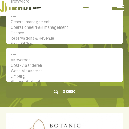
NL
EN
FR
Mijn account
De jobsite voor hotel
professionals
ZOEK