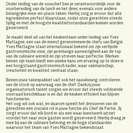
Onder leiding van de souschef ben je verantwoordelijk voor de
voorbereiding van de lunch en het diner, evenals voor andere
belangrijke mise-en-place taken. Hierbij zorg je ervoor dat alle
ingrediënten perfect klaarstaan, zodat onze gerechten steeds
tijdig en met de hoogste kwaliteitsstandaarden kunnen worden
geserveerd.
Je maakt deel uit van het keukenteam onder leiding van Yves
Mattagne, een van de meest gerenommeerde chefs van België.
Yves Mattagne staat internationaal bekend om zijn verfijnde
gastronomische visie, zijn jarenlange aanwezigheid aan de top
van de culinaire wereld en zijn streven naar perfectie. Werken
binnen zijn team biedt een unieke kans om ervaring op te doen in
een hoogstaand gastronomisch kader, waar vakmanschap,
creativiteit en kwaliteit centraal staan.
Binnen jouw takenpakket valt ook het nauwkeurig controleren
van de stock op aanvraag van de chef. Dankzij jouw
organisatorisch talent zorgen we ervoor dat steeds voldoende
voorraad beschikbaar is en dat de keuken efficiënt kan blijven
functioneren.
Het oog wil ook wat, en daarom speelt het dresseren van de
gerechten een cruciale rol in jouw functie als Chef de Partie. Jij
zorgt ervoor dat elk bord er als een waar kunstwerk uitziet
voordat het naar onze gasten wordt geserveerd. Hierbij draag je
mee bij aan de culinaire beleving en de hoge standaarden
waarvoor het team van Yves Mattagne bekendstaat.