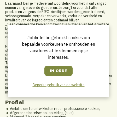
Daarnaast ben je medeverantwoordelijk voor het in ontvangst
nemen van geleverde goederen. Je zorgt ervoor dat alle
producten volgens de FIFO-richtlijnen worden gecontroleerd,
schoongemaakt, verpakt en verwerkt, zodat de versheid en
kwaliteit van de ingrediënten optimaal blijven.
In een dynamische keukenomgeving is hygiëne van het grootste
belang. Je draagt er zorg voor dat jouw werkplek steeds schoon
en georganiseerd blijft en zorgt aan het einde van je dienst voor
een grondige reiniging van de keuken.
Jobhotel.be gebruikt cookies om
bepaalde voorkeuren te onthouden en
Naast je operationele taken geef je instructies aan commis en
vacatures af te stemmen op je
stagiaires. Je begeleidt hen in hun dagelijkse werkzaamheden,
deelt jouw kennis en helpt hen zich verder te ontwikkelen tot
interesses.
bekwame keukenprofessionals.
Tot slot zie je erop toe dat alle HACCP-richtlijnen strikt worden
nageleefd, zodat een veilige, professionele en kwalitatieve
werkomgeving gewaarborgd blijft.
Deze functie biedt de mogelijkheid om dagelijks samen te werken
met een ervaren en ambitieus team binnen een gastronomische
omgeving van topniveau, waar je je culinaire vaardigheden verder
Beperkt gebruik van de website
kunt verfijnen en ontwikkelen onder de vleugels van een van de
meest gerespecteerde chefs van het land.
Profiel
Ambitie om te ontwikkelen in een professionele keuken;
Afgeronde hotelschool opleiding (plus);