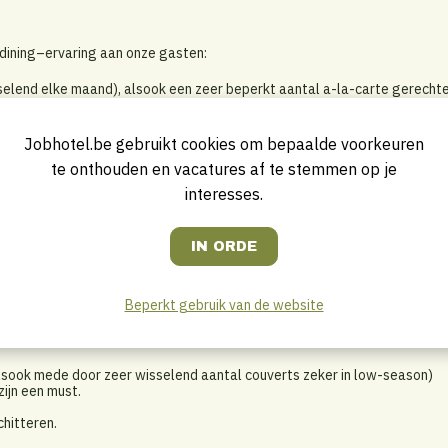
 dining–ervaring aan onze gasten:
selend elke maand), alsook een zeer beperkt aantal a-la-carte gerechte
deze ook als "private chef" te presenteren en in te zetten aan tafel.
ernoon tea. (Delegeren naar de ontbijtchef toe).
Jobhotel.be gebruikt cookies om bepaalde voorkeuren
private dinings.
te onthouden en vacatures af te stemmen op je
 welkomsthapjes,...
interesses.
gste, weliswaar semi-professionele, keuken.
lijk gastcontact.
kenproductie.
Beperkt gebruik van de website
, alsook mede door zeer wisselend aantal couverts zeker in low-season)
ijn een must.
chitteren.