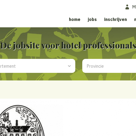
M
home
jobs
inschrijven
De jobsite voor hotel professional