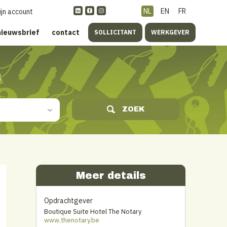
NL
EN
FR
ijn account
nieuwsbrief
contact
SOLLICITANT
WERKGEVER
s
ZOEK
Meer details
Opdrachtgever
Boutique Suite Hotel The Notary
www.thenotary.be