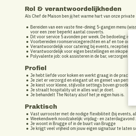
Rol & verantwoordelijkheden
Als Chef de Maison ben jij het warme hart van onze private
Bereiden van een vaste fine-dining 5-gangen menu (wis
voor een zeer beperkt aantal couverts.
Dit voor service 5 avonden per week. De bedoeling is om 
Voorbereiden roomservicegerechten en af en toe ook aft
Verantwoordelijk voor catering bij events, recepties en 
Verantwoordelijk voor eigen bestellingen en inkopen.
Polyvalente job: ook assisteren in de bar, verzorgen van
Profiel
Je hebt liefde voor koken en werkt graag in de prachti
Je ziet er verzorgd en elegant uit en geniet van persoon
Je kiest voor kleine, stijlvolle settings boven grootkeu
Je straalt hospitality uit in alles wat je doet.
Je behandelt The Notary alsof het je eigen huis is.
Praktisch
Vast uurrooster met de nodige flexibiliteit (bij events
Weekendwerk noodzakelijk: vrijdag- en zaterdagavond z
Je woont in Brugge of in de buurt van Brugge
Je krijgt veel vrijheid om jouw eigen signatuur te laten s