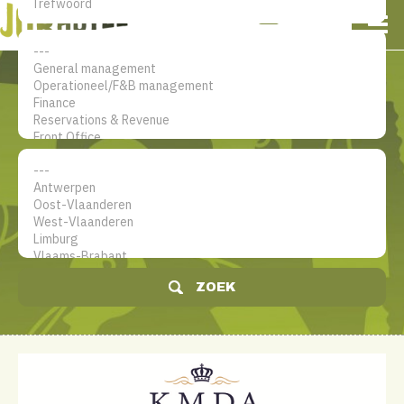
NL
EN
FR
Mijn account
De jobsite voor hotel
professionals
ZOEK