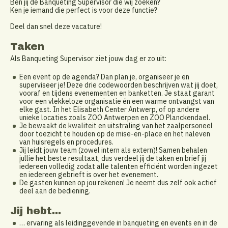
Ben jij de Banqueting Supervisor die wij zoeken?
Ken je iemand die perfect is voor deze functie?
Deel dan snel deze vacature!
Taken
Als Banqueting Supervisor ziet jouw dag er zo uit:
Een event op de agenda? Dan plan je, organiseer je en
superviseer je! Deze drie codewoorden beschrijven wat jij doet,
vooraf en tijdens evenementen en banketten. Je staat garant
voor een vlekkeloze organisatie én een warme ontvangst van
elke gast. In het Elisabeth Center Antwerp, of op andere
unieke locaties zoals ZOO Antwerpen en ZOO Planckendael.
Je bewaakt de kwaliteit en uitstraling van het zaalpersoneel
door toezicht te houden op de mise-en-place en het naleven
van huisregels en procedures.
Jij leidt jouw team (zowel intern als extern)! Samen behalen
jullie het beste resultaat, dus verdeel jij de taken en brief jij
iedereen volledig zodat alle talenten efficiënt worden ingezet
en iedereen gebrieft is over het evenement.
De gasten kunnen op jou rekenen! Je neemt dus zelf ook actief
deel aan de bediening.
Jij hebt...
… ervaring als leidinggevende in banqueting en events en in de