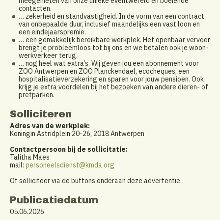
meegenieten van onze unieke eventwereld en boeiende
contacten.
… zekerheid en standvastigheid. In de vorm van een contract
van onbepaalde duur, inclusief maandelijks een vast loon en
een eindejaarspremie.
… een gemakkelijk bereikbare werkplek. Het openbaar vervoer
brengt je probleemloos tot bij ons en we betalen ook je woon-
werkverkeer terug.
… nog heel wat extra’s. Wij geven jou een abonnement voor
ZOO Antwerpen en ZOO Planckendael, ecocheques, een
hospitalisatieverzekering en sparen voor jouw pensioen. Ook
krijg je extra voordelen bij het bezoeken van andere dieren- of
pretparken.
Solliciteren
Adres van de werkplek:
Koningin Astridplein 20-26, 2018 Antwerpen
Contactpersoon bij de sollicitatie:
Talitha Maes
mail:
personeelsdienst@kmda.org
Of solliciteer via de buttons onderaan deze advertentie
Publicatiedatum
05.06.2026