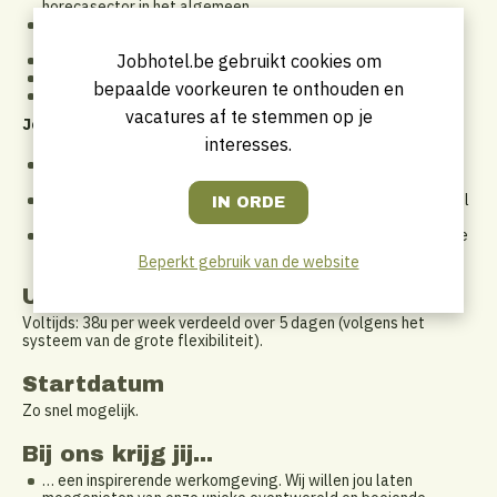
horecasector in het algemeen.
… een gedegen kennis van de geldende service- en
etiquetteregels.
… een vlekkeloze uitspraak in het Nederlands.
Jobhotel.be gebruikt cookies om
… ook Frans en Engels onder de knie.
bepaalde voorkeuren te onthouden en
... een horeca-opleiding gevolgd? Dat is zeker een pluspunt!
vacatures af te stemmen op je
Jouw sterktes zijn
:
interesses.
Nauwkeurigheid. Jij hebt oog voor detail en werkt graag
minutieus!.
Flexibiliteit. Frequent weekend- of avondwerk en een variabel
werkritme vind je prima.
Gastvrijheid. Vragen van klanten? Geen probleem! Jij lost mee
problemen op.
Beperkt gebruik van de website
Uurrooster
Voltijds: 38u per week verdeeld over 5 dagen (volgens het
systeem van de grote flexibiliteit).
Startdatum
Zo snel mogelijk.
Bij ons krijg jij...
… een inspirerende werkomgeving. Wij willen jou laten