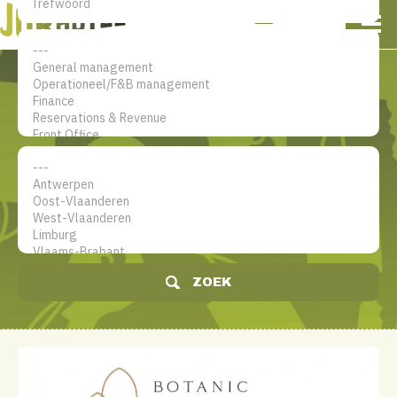
NL
EN
FR
Mijn account
De jobsite voor hotel
professionals
ZOEK