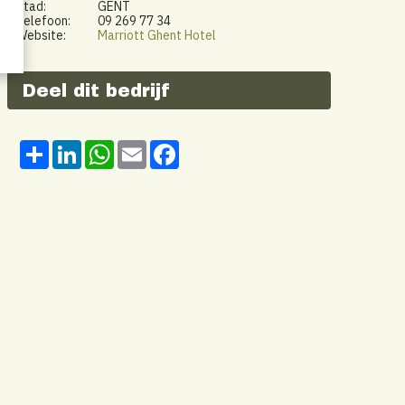
Stad:
GENT
Telefoon:
09 269 77 34
Website:
Marriott Ghent Hotel
Deel dit bedrijf
Share
LinkedIn
WhatsApp
Email
Facebook