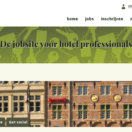
M
home
jobs
inschrijven
De jobsite voor hotel professional
ve
Get social