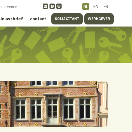
NL
EN
FR
ijn account
nieuwsbrief
contact
SOLLICITANT
WERKGEVER
s