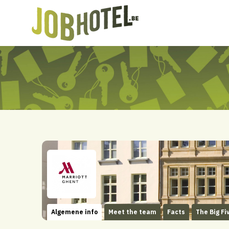
Algemene info
Meet the team
Facts
The Big Fi