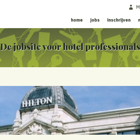
M
home
jobs
inschrijven
De jobsite voor hotel professional