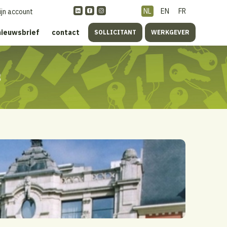
NL
EN
FR
ijn account
nieuwsbrief
contact
SOLLICITANT
WERKGEVER
s