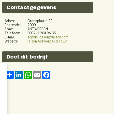
Contactgegevens
Adres:
Groenplaats 32
Postcode:
2000
Stad:
ANTWERPEN
Telefoon:
0032-3 204 86 85
E-mail:
sophie.josson@hilton.com
Website:
Hilton Antwerp Old Town
Deel dit bedrijf
Share
LinkedIn
WhatsApp
Email
Facebook