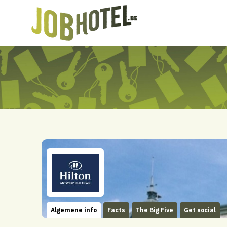
Algemene info
Facts
The Big Five
Get social