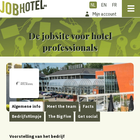
NL
EN
FR
Mijn account
De jobsite voor hotel
professionals
Algemene info
Meet the team
Facts
Bedrijfsfilmpje
The Big Five
Get social
Voorstelling van het bedrijf