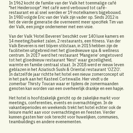
In 1962 kocht de familie van der Valk het toenmalige café
"het Heideroosje". Het café werd verbouwd tot café-
restaurant en al snel werden er 19 motelkamers bijgebouwd.
In 1980 volgde Eric van der Valk zijn vader op. Sinds 2012 is
het de vierde generatie die overneemt meer specifiek Tim van
der Valk, een jonge ondernemer met een visie.
Van der Valk ‘Hotel Beveren’ beschikt over 140 luxe kamers en
14 meeting/banket zalen, 2 restaurants, een fitness. Van der
Valk Beveren is niet blijven stilstaan, in 2015 hebben zijn de
faciliteiten uitgebreid met het gloednieuwe spa & wellness
centrum. In 2017 werd het restaurant ‘Mangerie’ omgetoverd
tot het gloednieuw restaurant ‘Nest’ waar gezelligheid,
warmte en familie centraal staat. In 2018 werd er nieuw leven
geblazen in het Aziatisch Sushi & Oriental restaurant ‘OZZO’.
In datzelfde jaar richtte het hotel een nieuw zomerconcept uit
in het park aan het Kasteel Cortewalle. Hier vindt u de
zomerbar Thirsty Toucan waar er tijdens de zomermaanden
genoten kan worden van een overheerlijk drankje en een hapje.
Het hotel is hoofdzakelijk gericht op de zakelijke markt voor
meetings, conferenties, events en overnachtingen. In de
vakantieperiodes en weekends trekt het hotel echter ook de
leisure markt aan voor overnachtingen en feesten. Verder
kunnen gasten hier ook terecht voor huwelijken, communies,
teambuildings en andere evenementen.