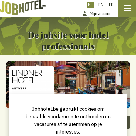
NL
EN
FR
Mijn account
De jobsite voor hotel
professionals
Jobhotel.be gebruikt cookies om
bepaalde voorkeuren te onthouden en
Deel dit bedrijf
vacatures af te stemmen op je
interesses.