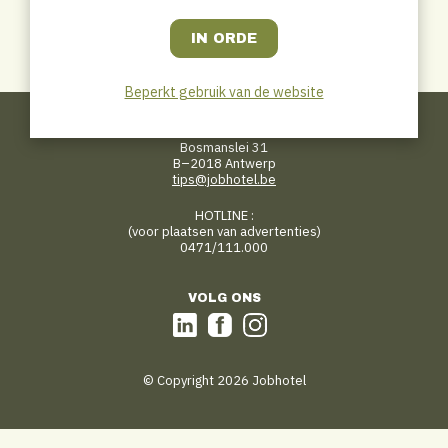
Share
LinkedIn
WhatsApp
Email
Facebook
Beperkt gebruik van de website
CONTACT
Jobhotel.be
Bosmanslei 31
B–2018 Antwerp
tips@jobhotel.be
HOTLINE :
(voor plaatsen van advertenties)
0471/111.000
VOLG ONS
© Copyright 2026 Jobhotel