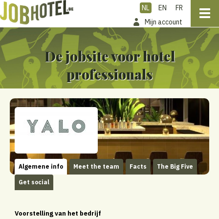
NL
EN
FR
Mijn account
De jobsite voor hotel
professionals
Algemene info
Meet the team
Facts
The Big Five
Get social
Voorstelling van het bedrijf