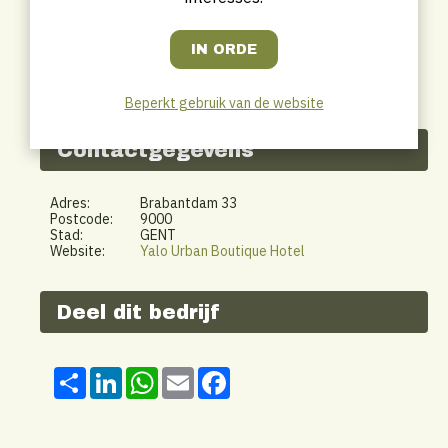
Beperkt gebruik van de website
Contactgegevens
Adres:
Brabantdam 33
Postcode:
9000
Stad:
GENT
Website:
Yalo Urban Boutique Hotel
Deel dit bedrijf
Share
LinkedIn
WhatsApp
Email
Facebook