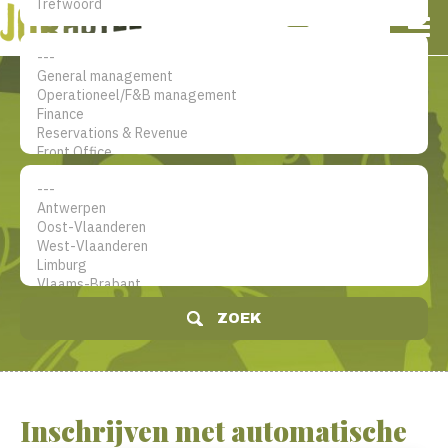
NL
EN
FR
Mijn account
De jobsite voor hotel
professionals
ZOEK
Inschrijven met automatische