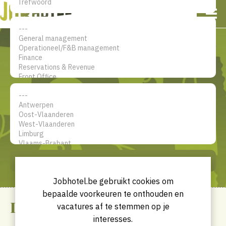
EN
FR
Mijn account
De jobsite voor hotel
professionals
ZOEK
Jobhotel.be gebruikt cookies om
bepaalde voorkeuren te onthouden en
Disclaimer
vacatures af te stemmen op je
interesses.