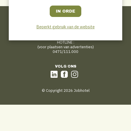
CONTACT
Jobhotel.be
Bosmanslei 31
Beperkt gebruik van de website
B–2018 Antwerp
tips@jobhotel.be
HOTLINE :
(voor plaatsen van advertenties)
0471/111.000
VOLG ONS
© Copyright 2026 Jobhotel